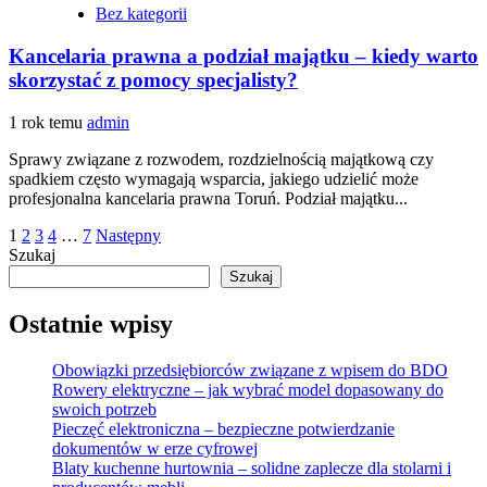
Bez kategorii
Kancelaria prawna a podział majątku – kiedy warto
skorzystać z pomocy specjalisty?
1 rok temu
admin
Sprawy związane z rozwodem, rozdzielnością majątkową czy
spadkiem często wymagają wsparcia, jakiego udzielić może
profesjonalna kancelaria prawna Toruń. Podział majątku...
Stronicowanie
1
2
3
4
…
7
Następny
Szukaj
wpisów
Szukaj
Ostatnie wpisy
Obowiązki przedsiębiorców związane z wpisem do BDO
Rowery elektryczne – jak wybrać model dopasowany do
swoich potrzeb
Pieczęć elektroniczna – bezpieczne potwierdzanie
dokumentów w erze cyfrowej
Blaty kuchenne hurtownia – solidne zaplecze dla stolarni i