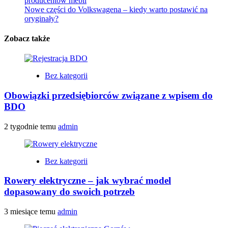
producentów mebli
Nowe części do Volkswagena – kiedy warto postawić na
oryginały?
Zobacz także
Bez kategorii
Obowiązki przedsiębiorców związane z wpisem do
BDO
2 tygodnie temu
admin
Bez kategorii
Rowery elektryczne – jak wybrać model
dopasowany do swoich potrzeb
3 miesiące temu
admin