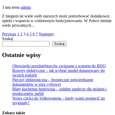
3 lata temu
admin
Z biegiem lat wiele osób starszych może potrzebować dodatkowej
opieki i wsparcia w codziennym funkcjonowaniu. W Polsce istnieje
wiele prywatnych...
Stronicowanie
Previous
1
2
3
4
5
6
7
Następny
Szukaj
wpisów
Szukaj
Ostatnie wpisy
Obowiązki przedsiębiorców związane z wpisem do BDO
Rowery elektryczne – jak wybrać model dopasowany do
swoich potrzeb
Pieczęć elektroniczna – bezpieczne potwierdzanie
dokumentów w erze cyfrowej
Blaty kuchenne hurtownia – solidne zaplecze dla stolarni i
producentów mebli
Nowe części do Volkswagena – kiedy warto postawić na
oryginały?
Zobacz także