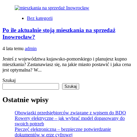
Bez kategorii
Po ile aktualnie stoją mieszkania na sprzedaż
Inowrocław?
4 lata temu
admin
Jesteś z województwa kujawsko-pomorskiego i planujesz kupno
mieszkania? Zastanawiasz się, na jakie miasto postawić i jaka cena
jest optymalna? W...
Szukaj
Szukaj
Ostatnie wpisy
Obowiązki przedsiębiorców związane z wpisem do BDO
Rowery elektryczne – jak wybrać model dopasowany do
swoich potrzeb
Pieczęć elektroniczna – bezpieczne potwierdzanie
dokumentów w erze cyfrowej