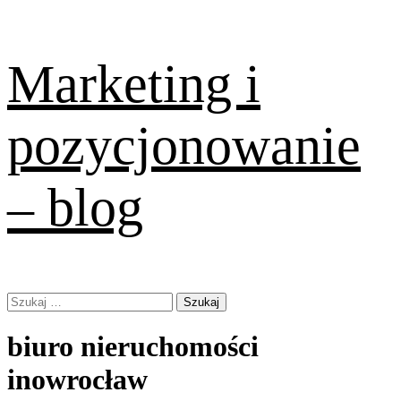
Skip
Marketing i
to
content
pozycjonowanie
– blog
Primary
Szukaj:
Menu
biuro nieruchomości
inowrocław