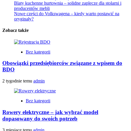
Blaty kuchenne hurtownia – solidne zaplecze dla stolarni i
producentów mebli
Nowe części do Volkswagena – kiedy warto postawić na
oryginały?
Zobacz także
Bez kategorii
Obowiązki przedsiębiorców związane z wpisem do
BDO
2 tygodnie temu
admin
Bez kategorii
Rowery elektryczne – jak wybrać model
dopasowany do swoich potrzeb
3 miesiące temu
admin