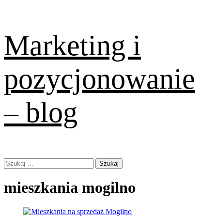
Skip
Marketing i
to
content
pozycjonowanie
– blog
Primary
Szukaj:
Menu
mieszkania mogilno