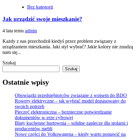
Bez kategorii
Jak urządzić swoje mieszkanie?
4 lata temu
admin
Każdy z nas przechodził kiedyś przez problem związany z
urządzaniem mieszkania. Jaki styl wybrać? Jakie kolory nie znudzą
nam się...
Szukaj
Szukaj
Ostatnie wpisy
Obowiązki przedsiębiorców związane z wpisem do BDO
Rowery elektryczne – jak wybrać model dopasowany do
swoich potrzeb
Pieczęć elektroniczna – bezpieczne potwierdzanie
dokumentów w erze cyfrowej
Blaty kuchenne hurtownia – solidne zaplecze dla stolarni i
producentów mebli
Nowe części do Volkswagena – kiedy warto postawić na