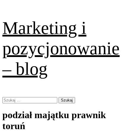
Skip
Marketing i
to
content
pozycjonowanie
– blog
Primary
Szukaj:
Menu
podział majątku prawnik
toruń