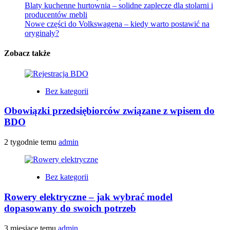
Blaty kuchenne hurtownia – solidne zaplecze dla stolarni i
producentów mebli
Nowe części do Volkswagena – kiedy warto postawić na
oryginały?
Zobacz także
Bez kategorii
Obowiązki przedsiębiorców związane z wpisem do
BDO
2 tygodnie temu
admin
Bez kategorii
Rowery elektryczne – jak wybrać model
dopasowany do swoich potrzeb
3 miesiące temu
admin