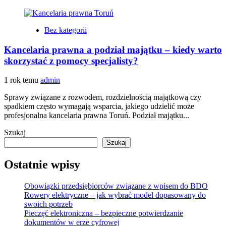
Bez kategorii
Kancelaria prawna a podział majątku – kiedy warto
skorzystać z pomocy specjalisty?
1 rok temu
admin
Sprawy związane z rozwodem, rozdzielnością majątkową czy
spadkiem często wymagają wsparcia, jakiego udzielić może
profesjonalna kancelaria prawna Toruń. Podział majątku...
Szukaj
Szukaj
Ostatnie wpisy
Obowiązki przedsiębiorców związane z wpisem do BDO
Rowery elektryczne – jak wybrać model dopasowany do
swoich potrzeb
Pieczęć elektroniczna – bezpieczne potwierdzanie
dokumentów w erze cyfrowej