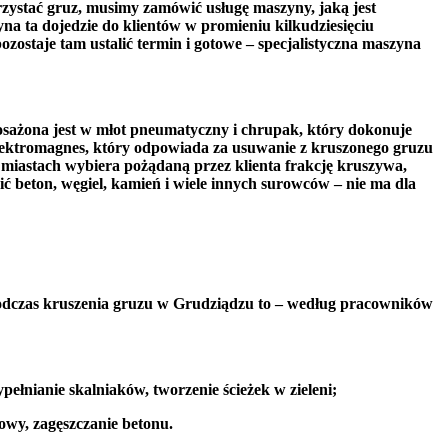
zystać gruz, musimy zamówić usługę maszyny, jaką jest
yna ta dojedzie do klientów w promieniu kilkudziesięciu
zostaje tam ustalić termin i gotowe – specjalistyczna maszyna
sażona jest w młot pneumatyczny i chrupak, który dokonuje
elektromagnes, który odpowiada za usuwanie z kruszonego gruzu
miastach wybiera pożądaną przez klienta frakcję kruszywa,
ć beton, węgiel, kamień i wiele innych surowców – nie ma dla
podczas kruszenia gruzu w Grudziądzu to – według pracowników
łnianie skalniaków, tworzenie ścieżek w zieleni;
wy, zagęszczanie betonu.