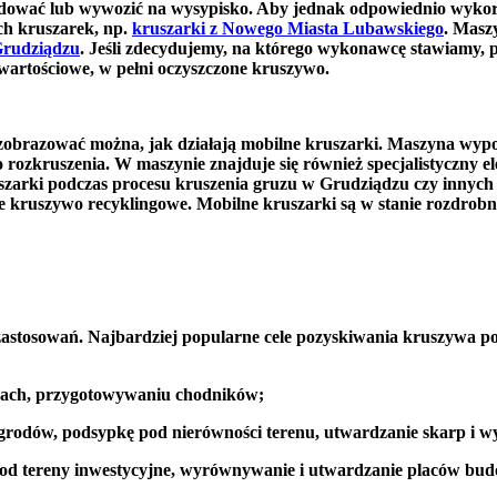
ładować lub wywozić na wysypisko. Aby jednak odpowiednio wykor
ch kruszarek, np.
kruszarki z Nowego Miasta Lubawskiego
. Masz
Grudziądzu
. Jeśli zdecydujemy, na którego wykonawcę stawiamy, po
 wartościowe, w pełni oczyszczone kruszywo.
obrazować można, jak działają mobilne kruszarki. Maszyna wypo
 rozkruszenia. W maszynie znajduje się również specjalistyczny 
zarki podczas procesu kruszenia gruzu w Grudziądzu czy innych 
e kruszywo recyklingowe. Mobilne kruszarki są w stanie rozdrobni
zastosowań. Najbardziej popularne cele pozyskiwania kruszywa 
ogach, przygotowywaniu chodników;
dów, podsypkę pod nierówności terenu, utwardzanie skarp i wype
d tereny inwestycyjne, wyrównywanie i utwardzanie placów budo