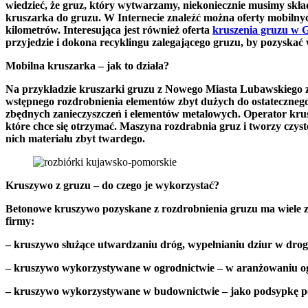
wiedzieć, że gruz, który wytwarzamy, niekoniecznie musimy sk
kruszarka do gruzu. W Internecie znaleźć można oferty mobilny
kilometrów. Interesująca jest również oferta
kruszenia gruzu w 
przyjedzie i dokona recyklingu zalegającego gruzu, by pozyskać
Mobilna kruszarka – jak to działa?
Na przykładzie kruszarki gruzu z Nowego Miasta Lubawskiego z
wstępnego rozdrobnienia elementów zbyt dużych do ostatecznego
zbędnych zanieczyszczeń i elementów metalowych. Operator krus
które chce się otrzymać. Maszyna rozdrabnia gruz i tworzy czyst
nich materiału zbyt twardego.
Kruszywo z gruzu – do czego je wykorzystać?
Betonowe kruszywo pozyskane z rozdrobnienia gruzu ma wiele 
firmy:
– kruszywo służące utwardzaniu dróg, wypełnianiu dziur w dr
– kruszywo wykorzystywane w ogrodnictwie – w aranżowaniu ogro
– kruszywo wykorzystywane w budownictwie – jako podsypkę po