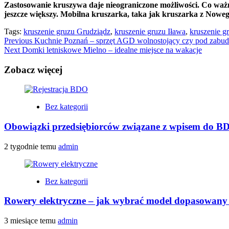
Zastosowanie kruszywa daje nieograniczone możliwości. Co ważne,
jeszcze większy. Mobilna kruszarka, taka jak kruszarka z Now
Tags:
kruszenie gruzu Grudziądz
,
kruszenie gruzu Iława
,
kruszenie 
Continue
Previous
Kuchnie Poznań – sprzęt AGD wolnostojący czy pod zabu
Next
Domki letniskowe Mielno – idealne miejsce na wakacje
Reading
Zobacz więcej
Bez kategorii
Obowiązki przedsiębiorców związane z wpisem do B
2 tygodnie temu
admin
Bez kategorii
Rowery elektryczne – jak wybrać model dopasowany 
3 miesiące temu
admin