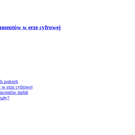
kumentów w erze cyfrowej
h potrzeb
 w erze cyfrowej
oducentów mebli
nały?