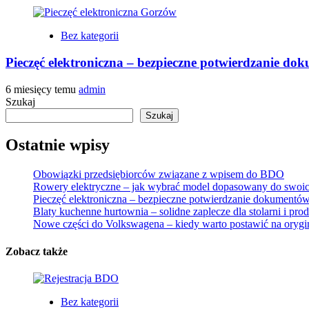
Bez kategorii
Pieczęć elektroniczna – bezpieczne potwierdzanie do
6 miesięcy temu
admin
Szukaj
Szukaj
Ostatnie wpisy
Obowiązki przedsiębiorców związane z wpisem do BDO
Rowery elektryczne – jak wybrać model dopasowany do swoic
Pieczęć elektroniczna – bezpieczne potwierdzanie dokumentów
Blaty kuchenne hurtownia – solidne zaplecze dla stolarni i pr
Nowe części do Volkswagena – kiedy warto postawić na orygi
Zobacz także
Bez kategorii