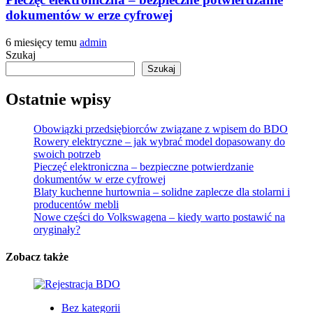
dokumentów w erze cyfrowej
6 miesięcy temu
admin
Szukaj
Szukaj
Ostatnie wpisy
Obowiązki przedsiębiorców związane z wpisem do BDO
Rowery elektryczne – jak wybrać model dopasowany do
swoich potrzeb
Pieczęć elektroniczna – bezpieczne potwierdzanie
dokumentów w erze cyfrowej
Blaty kuchenne hurtownia – solidne zaplecze dla stolarni i
producentów mebli
Nowe części do Volkswagena – kiedy warto postawić na
oryginały?
Zobacz także
Bez kategorii