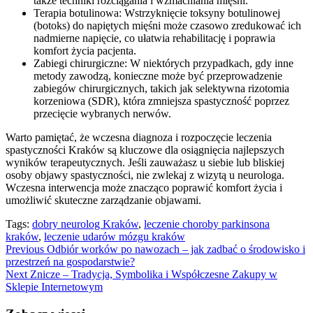
także techniki rozciągania i wzmacniania mięśni.
Terapia botulinowa: Wstrzyknięcie toksyny botulinowej
(botoks) do napiętych mięśni może czasowo zredukować ich
nadmierne napięcie, co ułatwia rehabilitację i poprawia
komfort życia pacjenta.
Zabiegi chirurgiczne: W niektórych przypadkach, gdy inne
metody zawodzą, konieczne może być przeprowadzenie
zabiegów chirurgicznych, takich jak selektywna rizotomia
korzeniowa (SDR), która zmniejsza spastyczność poprzez
przecięcie wybranych nerwów.
Warto pamiętać, że wczesna diagnoza i rozpoczęcie leczenia
spastyczności Kraków są kluczowe dla osiągnięcia najlepszych
wyników terapeutycznych. Jeśli zauważasz u siebie lub bliskiej
osoby objawy spastyczności, nie zwlekaj z wizytą u neurologa.
Wczesna interwencja może znacząco poprawić komfort życia i
umożliwić skuteczne zarządzanie objawami.
Tags:
dobry neurolog Kraków
,
leczenie choroby parkinsona
kraków
,
leczenie udarów mózgu kraków
Continue
Previous
Odbiór worków po nawozach – jak zadbać o środowisko i
przestrzeń na gospodarstwie?
Reading
Next
Znicze – Tradycja, Symbolika i Współczesne Zakupy w
Sklepie Internetowym