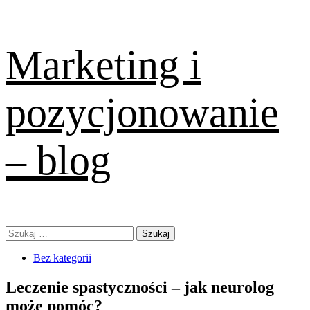
Skip
Marketing i
to
content
pozycjonowanie
– blog
Primary
Szukaj:
Menu
Bez kategorii
Leczenie spastyczności – jak neurolog
może pomóc?