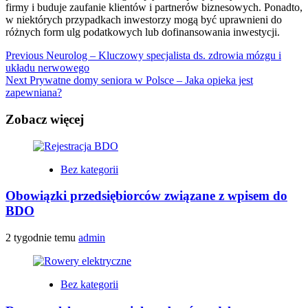
firmy i buduje zaufanie klientów i partnerów biznesowych. Ponadto,
w niektórych przypadkach inwestorzy mogą być uprawnieni do
różnych form ulg podatkowych lub dofinansowania inwestycji.
Continue
Previous
Neurolog – Kluczowy specjalista ds. zdrowia mózgu i
układu nerwowego
Reading
Next
Prywatne domy seniora w Polsce – Jaka opieka jest
zapewniana?
Zobacz więcej
Bez kategorii
Obowiązki przedsiębiorców związane z wpisem do
BDO
2 tygodnie temu
admin
Bez kategorii