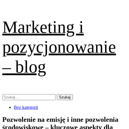
Skip
Marketing i
to
content
pozycjonowanie
– blog
Primary
Szukaj:
Menu
Bez kategorii
Pozwolenie na emisję i inne pozwolenia
środowiskowe – kluczowe aspekty dla