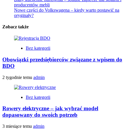
producentów mebli
Nowe części do Volkswagena – kiedy warto postawić na
oryginały?
Zobacz także
Bez kategorii
Obowiązki przedsiębiorców związane z wpisem do
BDO
2 tygodnie temu
admin
Bez kategorii
Rowery elektryczne – jak wybrać model
dopasowany do swoich potrzeb
3 miesiące temu
admin