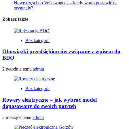
Nowe części do Volkswagena – kiedy warto postawić na
oryginały?
Zobacz także
Bez kategorii
Obowiązki przedsiębiorców związane z wpisem do
BDO
2 tygodnie temu
admin
Bez kategorii
Rowery elektryczne – jak wybrać model
dopasowany do swoich potrzeb
3 miesiące temu
admin