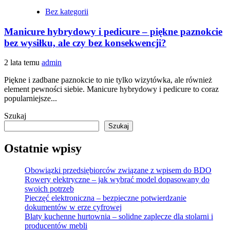
Bez kategorii
Manicure hybrydowy i pedicure – piękne paznokcie
bez wysiłku, ale czy bez konsekwencji?
2 lata temu
admin
Piękne i zadbane paznokcie to nie tylko wizytówka, ale również
element pewności siebie. Manicure hybrydowy i pedicure to coraz
popularniejsze...
Szukaj
Szukaj
Ostatnie wpisy
Obowiązki przedsiębiorców związane z wpisem do BDO
Rowery elektryczne – jak wybrać model dopasowany do
swoich potrzeb
Pieczęć elektroniczna – bezpieczne potwierdzanie
dokumentów w erze cyfrowej
Blaty kuchenne hurtownia – solidne zaplecze dla stolarni i
producentów mebli