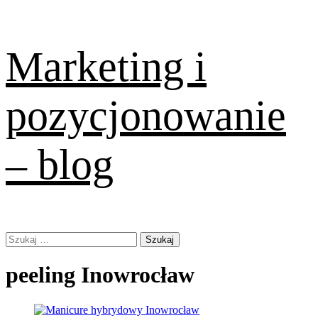
Skip
Marketing i
to
content
pozycjonowanie
– blog
Primary
Szukaj:
Menu
peeling Inowrocław