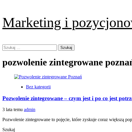
Skip
Marketing i pozycjono
to
content
Primary
Szukaj:
Menu
pozwolenie zintegrowane pozna
Bez kategorii
Pozwolenie zintegrowane – czym jest i po co jest potr
3 lata temu
admin
Pozwolenie zintegrowane to pojęcie, które zyskuje coraz większą pop
Szukaj