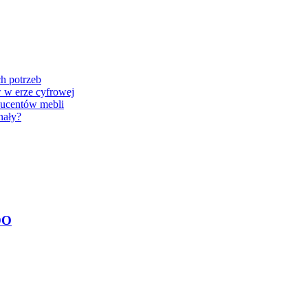
h potrzeb
 w erze cyfrowej
oducentów mebli
nały?
DO