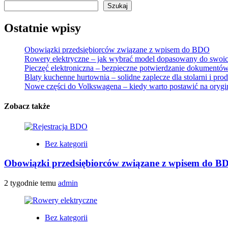
Szukaj
Ostatnie wpisy
Obowiązki przedsiębiorców związane z wpisem do BDO
Rowery elektryczne – jak wybrać model dopasowany do swoic
Pieczęć elektroniczna – bezpieczne potwierdzanie dokumentów
Blaty kuchenne hurtownia – solidne zaplecze dla stolarni i pr
Nowe części do Volkswagena – kiedy warto postawić na orygi
Zobacz także
Bez kategorii
Obowiązki przedsiębiorców związane z wpisem do B
2 tygodnie temu
admin
Bez kategorii