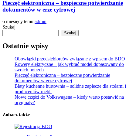
Pieczęć elektroniczna – bezpieczne potwierdzanie
dokumentów w erze cyfrowej
6 miesięcy temu
admin
Szukaj
Szukaj
Ostatnie wpisy
Obowiązki przedsiębiorców związane z wpisem do BDO
Rowery elektryczne – jak wybrać model dopasowany do
swoich potrzeb
Pieczęć elektroniczna – bezpieczne potwierdzanie
dokumentów w erze cyfrowej
Blaty kuchenne hurtownia – solidne zaplecze dla stolarni i
producentów mebli
Nowe części do Volkswagena – kiedy warto postawić na
oryginały?
Zobacz także