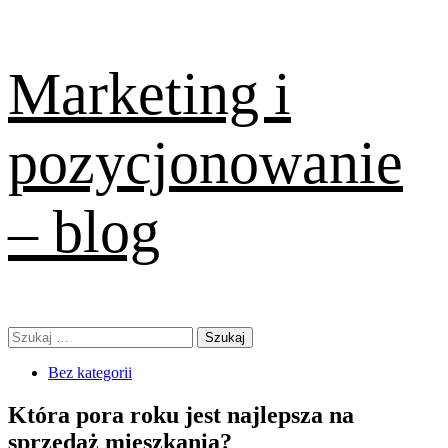
Skip
Marketing i
to
content
pozycjonowanie
– blog
Primary
Szukaj:
Menu
Bez kategorii
Która pora roku jest najlepsza na
sprzedaż mieszkania?