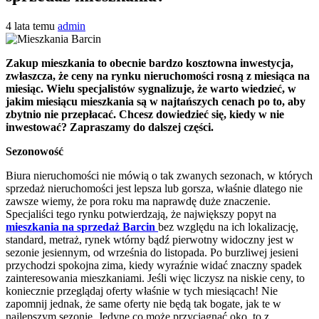
4 lata temu
admin
Zakup mieszkania to obecnie bardzo kosztowna inwestycja,
zwłaszcza, że ceny na rynku nieruchomości rosną z miesiąca na
miesiąc. Wielu specjalistów sygnalizuje, że warto wiedzieć, w
jakim miesiącu mieszkania są w najtańszych cenach po to, aby
zbytnio nie przepłacać. Chcesz dowiedzieć się, kiedy w nie
inwestować? Zapraszamy do dalszej części.
Sezonowość
Biura nieruchomości nie mówią o tak zwanych sezonach, w których
sprzedaż nieruchomości jest lepsza lub gorsza, właśnie dlatego nie
zawsze wiemy, że pora roku ma naprawdę duże znaczenie.
Specjaliści tego rynku potwierdzają, że największy popyt na
mieszkania na sprzedaż Barcin
bez względu na ich lokalizację,
standard, metraż, rynek wtórny bądź pierwotny widoczny jest w
sezonie jesiennym, od września do listopada. Po burzliwej jesieni
przychodzi spokojna zima, kiedy wyraźnie widać znaczny spadek
zainteresowania mieszkaniami. Jeśli więc liczysz na niskie ceny, to
koniecznie przeglądaj oferty właśnie w tych miesiącach! Nie
zapomnij jednak, że same oferty nie będą tak bogate, jak te w
najlepszym sezonie. Jedyne co może przyciągnąć oko, to z