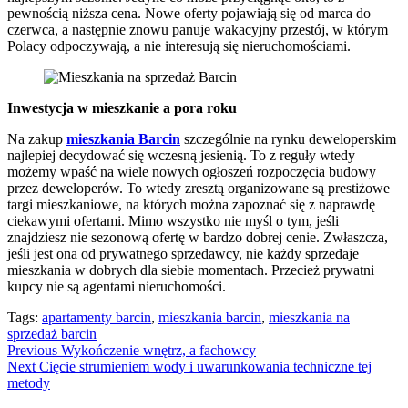
pewnością niższa cena. Nowe oferty pojawiają się od marca do
czerwca, a następnie znowu panuje wakacyjny przestój, w którym
Polacy odpoczywają, a nie interesują się nieruchomościami.
Inwestycja w mieszkanie a pora roku
Na zakup
mieszkania Barcin
szczególnie na rynku deweloperskim
najlepiej decydować się wczesną jesienią. To z reguły wtedy
możemy wpaść na wiele nowych ogłoszeń rozpoczęcia budowy
przez deweloperów. To wtedy zresztą organizowane są prestiżowe
targi mieszkaniowe, na których można zapoznać się z naprawdę
ciekawymi ofertami. Mimo wszystko nie myśl o tym, jeśli
znajdziesz nie sezonową ofertę w bardzo dobrej cenie. Zwłaszcza,
jeśli jest ona od prywatnego sprzedawcy, nie każdy sprzedaje
mieszkania w dobrych dla siebie momentach. Przecież prywatni
kupcy nie są agentami nieruchomości.
Tags:
apartamenty barcin
,
mieszkania barcin
,
mieszkania na
sprzedaż barcin
Continue
Previous
Wykończenie wnętrz, a fachowcy
Next
Cięcie strumieniem wody i uwarunkowania techniczne tej
Reading
metody