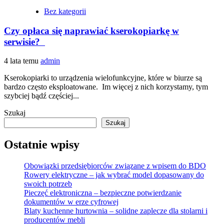
Bez kategorii
Czy opłaca się naprawiać kserokopiarkę w
serwisie?
4 lata temu
admin
Kserokopiarki to urządzenia wielofunkcyjne, które w biurze są
bardzo często eksploatowane. Im więcej z nich korzystamy, tym
szybciej bądź częściej...
Szukaj
Szukaj
Ostatnie wpisy
Obowiązki przedsiębiorców związane z wpisem do BDO
Rowery elektryczne – jak wybrać model dopasowany do
swoich potrzeb
Pieczęć elektroniczna – bezpieczne potwierdzanie
dokumentów w erze cyfrowej
Blaty kuchenne hurtownia – solidne zaplecze dla stolarni i
producentów mebli