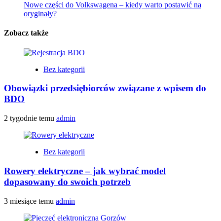
Nowe części do Volkswagena – kiedy warto postawić na
oryginały?
Zobacz także
Bez kategorii
Obowiązki przedsiębiorców związane z wpisem do
BDO
2 tygodnie temu
admin
Bez kategorii
Rowery elektryczne – jak wybrać model
dopasowany do swoich potrzeb
3 miesiące temu
admin