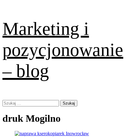
Skip
Marketing i
to
content
pozycjonowanie
– blog
Primary
Szukaj:
Menu
druk Mogilno