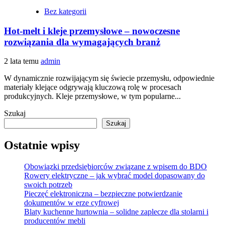
Bez kategorii
Hot-melt i kleje przemysłowe – nowoczesne
rozwiązania dla wymagających branż
2 lata temu
admin
W dynamicznie rozwijającym się świecie przemysłu, odpowiednie
materiały klejące odgrywają kluczową rolę w procesach
produkcyjnych. Kleje przemysłowe, w tym popularne...
Szukaj
Szukaj
Ostatnie wpisy
Obowiązki przedsiębiorców związane z wpisem do BDO
Rowery elektryczne – jak wybrać model dopasowany do
swoich potrzeb
Pieczęć elektroniczna – bezpieczne potwierdzanie
dokumentów w erze cyfrowej
Blaty kuchenne hurtownia – solidne zaplecze dla stolarni i
producentów mebli