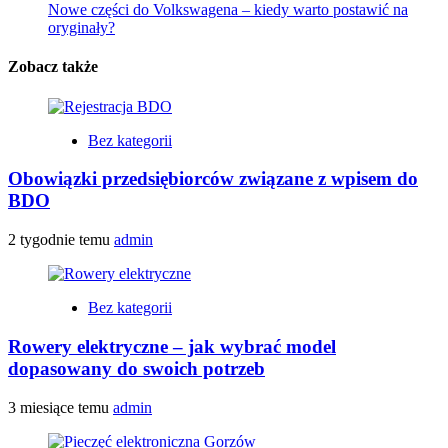
Nowe części do Volkswagena – kiedy warto postawić na
oryginały?
Zobacz także
Bez kategorii
Obowiązki przedsiębiorców związane z wpisem do
BDO
2 tygodnie temu
admin
Bez kategorii
Rowery elektryczne – jak wybrać model
dopasowany do swoich potrzeb
3 miesiące temu
admin