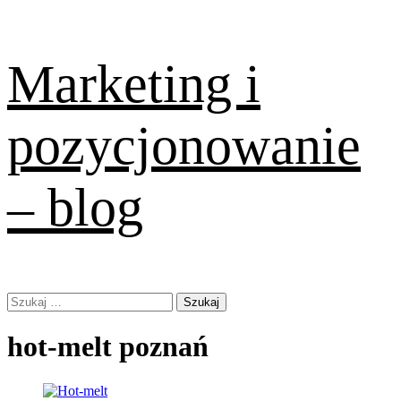
Skip
Marketing i
to
content
pozycjonowanie
– blog
Primary
Szukaj:
Menu
hot-melt poznań