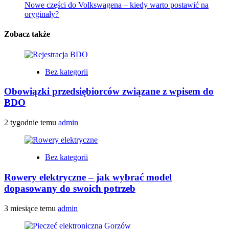
Nowe części do Volkswagena – kiedy warto postawić na
oryginały?
Zobacz także
Bez kategorii
Obowiązki przedsiębiorców związane z wpisem do
BDO
2 tygodnie temu
admin
Bez kategorii
Rowery elektryczne – jak wybrać model
dopasowany do swoich potrzeb
3 miesiące temu
admin