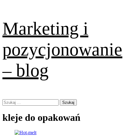
Skip
Marketing i
to
content
pozycjonowanie
– blog
Primary
Szukaj:
Menu
kleje do opakowań