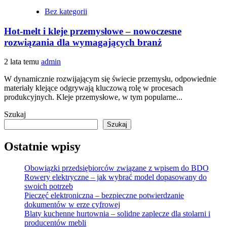
Bez kategorii
Hot-melt i kleje przemysłowe – nowoczesne
rozwiązania dla wymagających branż
2 lata temu
admin
W dynamicznie rozwijającym się świecie przemysłu, odpowiednie
materiały klejące odgrywają kluczową rolę w procesach
produkcyjnych. Kleje przemysłowe, w tym popularne...
Szukaj
Szukaj
Ostatnie wpisy
Obowiązki przedsiębiorców związane z wpisem do BDO
Rowery elektryczne – jak wybrać model dopasowany do
swoich potrzeb
Pieczęć elektroniczna – bezpieczne potwierdzanie
dokumentów w erze cyfrowej
Blaty kuchenne hurtownia – solidne zaplecze dla stolarni i
producentów mebli