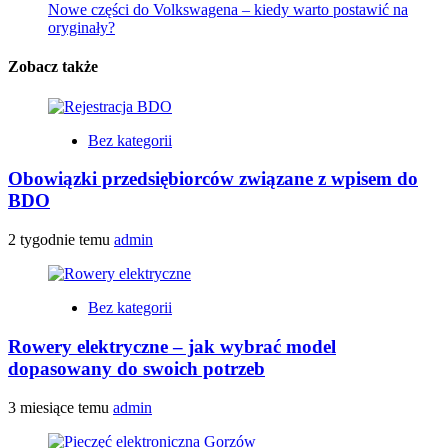
Nowe części do Volkswagena – kiedy warto postawić na
oryginały?
Zobacz także
Bez kategorii
Obowiązki przedsiębiorców związane z wpisem do
BDO
2 tygodnie temu
admin
Bez kategorii
Rowery elektryczne – jak wybrać model
dopasowany do swoich potrzeb
3 miesiące temu
admin