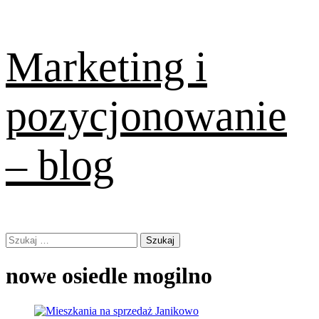
Skip
Marketing i
to
content
pozycjonowanie
– blog
Primary
Szukaj:
Menu
nowe osiedle mogilno