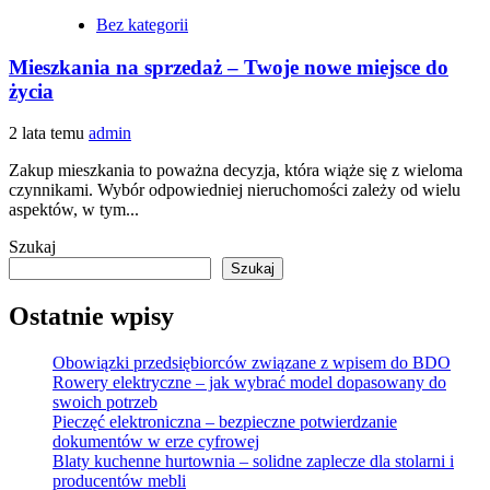
Bez kategorii
Mieszkania na sprzedaż – Twoje nowe miejsce do
życia
2 lata temu
admin
Zakup mieszkania to poważna decyzja, która wiąże się z wieloma
czynnikami. Wybór odpowiedniej nieruchomości zależy od wielu
aspektów, w tym...
Szukaj
Szukaj
Ostatnie wpisy
Obowiązki przedsiębiorców związane z wpisem do BDO
Rowery elektryczne – jak wybrać model dopasowany do
swoich potrzeb
Pieczęć elektroniczna – bezpieczne potwierdzanie
dokumentów w erze cyfrowej
Blaty kuchenne hurtownia – solidne zaplecze dla stolarni i
producentów mebli