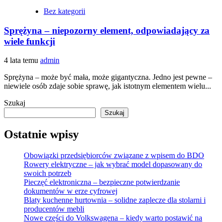
Bez kategorii
Sprężyna – niepozorny element, odpowiadający za
wiele funkcji
4 lata temu
admin
Sprężyna – może być mała, może gigantyczna. Jedno jest pewne –
niewiele osób zdaje sobie sprawę, jak istotnym elementem wielu...
Szukaj
Szukaj
Ostatnie wpisy
Obowiązki przedsiębiorców związane z wpisem do BDO
Rowery elektryczne – jak wybrać model dopasowany do
swoich potrzeb
Pieczęć elektroniczna – bezpieczne potwierdzanie
dokumentów w erze cyfrowej
Blaty kuchenne hurtownia – solidne zaplecze dla stolarni i
producentów mebli
Nowe części do Volkswagena – kiedy warto postawić na