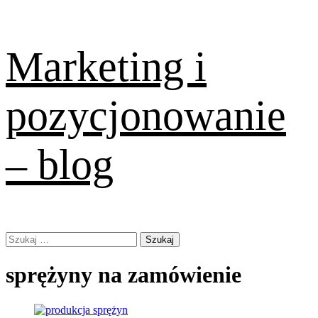
Skip
Marketing i
to
content
pozycjonowanie
– blog
Primary
Szukaj:
Menu
sprężyny na zamówienie