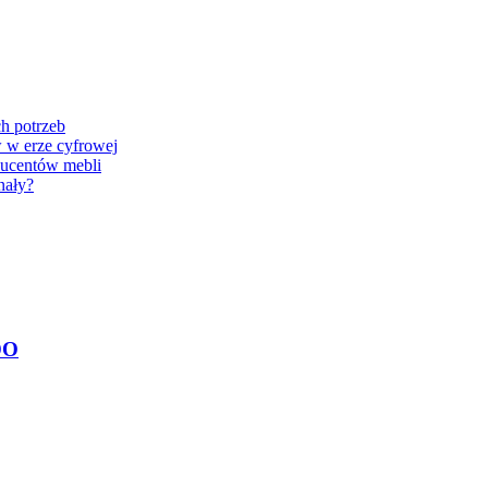
h potrzeb
 w erze cyfrowej
oducentów mebli
nały?
DO