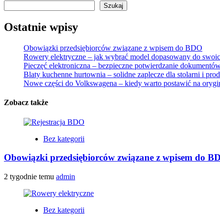
Szukaj
Ostatnie wpisy
Obowiązki przedsiębiorców związane z wpisem do BDO
Rowery elektryczne – jak wybrać model dopasowany do swoic
Pieczęć elektroniczna – bezpieczne potwierdzanie dokumentów
Blaty kuchenne hurtownia – solidne zaplecze dla stolarni i pr
Nowe części do Volkswagena – kiedy warto postawić na orygi
Zobacz także
Bez kategorii
Obowiązki przedsiębiorców związane z wpisem do B
2 tygodnie temu
admin
Bez kategorii