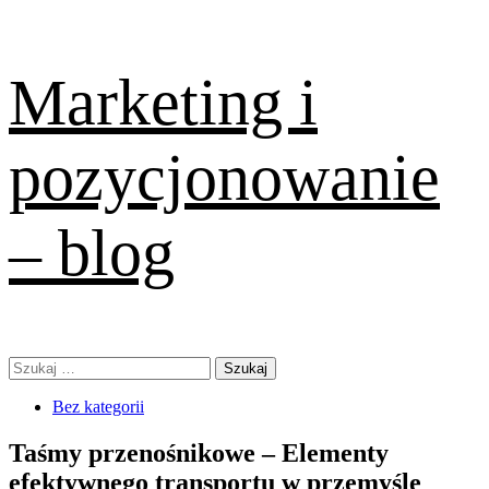
Skip
Marketing i
to
content
pozycjonowanie
– blog
Primary
Szukaj:
Menu
Bez kategorii
Taśmy przenośnikowe – Elementy
efektywnego transportu w przemyśle