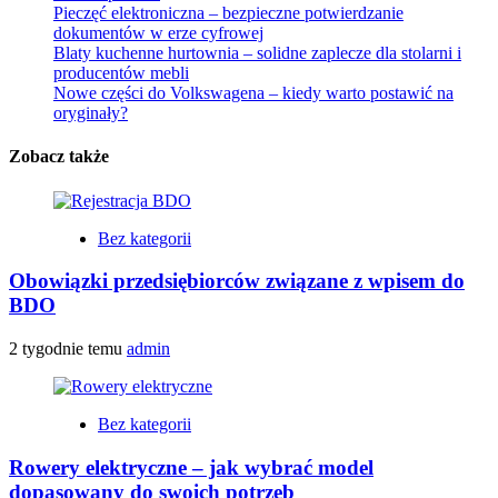
Pieczęć elektroniczna – bezpieczne potwierdzanie
dokumentów w erze cyfrowej
Blaty kuchenne hurtownia – solidne zaplecze dla stolarni i
producentów mebli
Nowe części do Volkswagena – kiedy warto postawić na
oryginały?
Zobacz także
Bez kategorii
Obowiązki przedsiębiorców związane z wpisem do
BDO
2 tygodnie temu
admin
Bez kategorii
Rowery elektryczne – jak wybrać model
dopasowany do swoich potrzeb