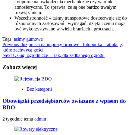
i odporne na uszkodzenia mechaniczne czy warunki
atmosferyczne. To sprawia, że są one bardzo trwałym
rozwiązaniem.
Wszechstronność – taśmy transportowe dostosowuje się do
różnorodnych zastosowań i wymagań, dzięki czemu mogą
być wykorzystywane w wielu branżach i procesach.
Tags:
taśmy gumowe
Continue
Previous
Iluzjonista na imprezy firmowe i fotobudka – atrakcje,
które zachwycą gości
Reading
Next
Usługi ogrodnicze – Tak, dla zadbanego ogrodu
Zobacz więcej
Bez kategorii
Obowiązki przedsiębiorców związane z wpisem do
BDO
2 tygodnie temu
admin