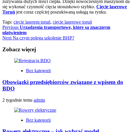
zużywania dużych ilości ciepła. Dzięki nowoczesnym maszynom da
się wykonać czynność cięcia stosunkowo szybko.
Cięcie laserowe
Toruń
jest coraz częściej poszukiwaną usługą na rynku.
Tags:
cięcie laserem toruń
,
cięcie laserowe toruń
Continue
Previous
Urządzenia transportowe, które są znacznym
ułatwieniem
Reading
Next
Na czym polega szkolenie BHP?
Zobacz więcej
Bez kategorii
Obowiązki przedsiębiorców związane z wpisem do
BDO
2 tygodnie temu
admin
Bez kategorii
Rowery elektryczne – jak wybrać model