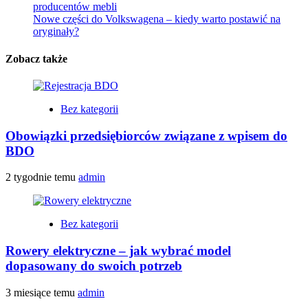
producentów mebli
Nowe części do Volkswagena – kiedy warto postawić na
oryginały?
Zobacz także
Bez kategorii
Obowiązki przedsiębiorców związane z wpisem do
BDO
2 tygodnie temu
admin
Bez kategorii
Rowery elektryczne – jak wybrać model
dopasowany do swoich potrzeb
3 miesiące temu
admin