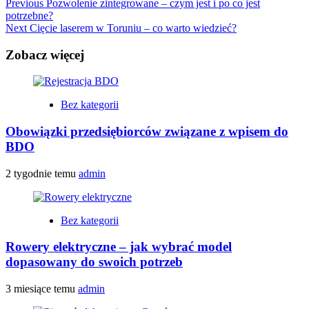
Continue
Previous
Pozwolenie zintegrowane – czym jest i po co jest
potrzebne?
Reading
Next
Cięcie laserem w Toruniu – co warto wiedzieć?
Zobacz więcej
Bez kategorii
Obowiązki przedsiębiorców związane z wpisem do
BDO
2 tygodnie temu
admin
Bez kategorii
Rowery elektryczne – jak wybrać model
dopasowany do swoich potrzeb
3 miesiące temu
admin