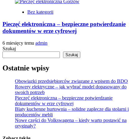
Bez kategorii
Pieczęć elektroniczna – bezpieczne potwierdzanie
dokumentów w erze cyfrowej
6 miesięcy temu
admin
Szukaj
Szukaj
Ostatnie wpisy
Obowiązki przedsiębiorców związane z wpisem do BDO
Rowery elektryczne – jak wybrać model dopasowany do
swoich potrzeb
Pieczęć elektroniczna – bezpieczne potwierdzanie
dokumentów w erze cyfrowej
Blaty kuchenne hurtownia – solidne zaplecze dla stolarni i
producentów mebli
Nowe części do Volkswagena – kiedy warto postawić na
oryginały?
Zobacz także