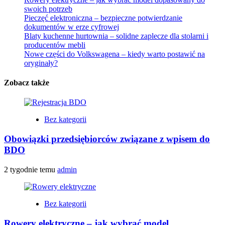
swoich potrzeb
Pieczęć elektroniczna – bezpieczne potwierdzanie
dokumentów w erze cyfrowej
Blaty kuchenne hurtownia – solidne zaplecze dla stolarni i
producentów mebli
Nowe części do Volkswagena – kiedy warto postawić na
oryginały?
Zobacz także
Bez kategorii
Obowiązki przedsiębiorców związane z wpisem do
BDO
2 tygodnie temu
admin
Bez kategorii
Rowery elektryczne – jak wybrać model