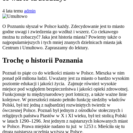
4 lata temu
admin
O Poznaniu słyszał w Polsce każdy. Zdecydowanie jest to miasto
godne uwagi i zwiedzenia go wzdłuż i wszerz. Co ciekawego
można tu zobaczyć? Jaka jest historia miasta? Powiemy także o
najpopularniejszych i tych mniej znanych dzielnicach miasta jak
Centrum i Umultowo. Zapraszamy do lektury.
Trochę o historii Poznania
Poznań to piąte co do wielkości miasto w Polsce. Mieszka w nim
ponad pół miliona ludzi. Uważany jest za miasto o bardzo wysokim
poziomie edukacji i jakości życia. Zajmuje również wysokie
miejsce pod względem bezpieczeństwa i jakości opieki zdrowotnej.
Funkcjonuje tu międzynarodowy port lotniczy, a także ważne linie
kolejowe. W przeszłości miasto pełniło funkcję siedziby władców
Polski, był też jedną z najbardziej rozwiniętych twierdz w
ówczesnej Polsce. Poznań był jednym z ośrodków stołecznych i
religijnych państwa Piastów w X i XI wieku, był też stolicą Polski
w latach 1290–1296. Jest jednym z najstarszych lokowanych miast
w Polsce. Prawa miejskie nadano tu już w 1253 r. Mieściła się tu
druga najstarsza uczelnia wyższa w Polsce.