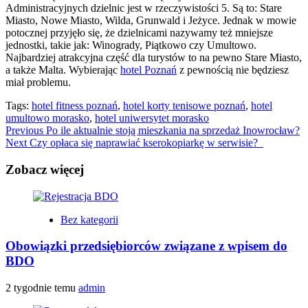
Administracyjnych dzielnic jest w rzeczywistości 5. Są to: Stare
Miasto, Nowe Miasto, Wilda, Grunwald i Jeżyce. Jednak w mowie
potocznej przyjęło się, że dzielnicami nazywamy też mniejsze
jednostki, takie jak: Winogrady, Piątkowo czy Umultowo.
Najbardziej atrakcyjna część dla turystów to na pewno Stare Miasto,
a także Malta. Wybierając
hotel Poznań
z pewnością nie będziesz
miał problemu.
Tags:
hotel fitness poznań
,
hotel korty tenisowe poznań
,
hotel
umultowo morasko
,
hotel uniwersytet morasko
Continue
Previous
Po ile aktualnie stoją mieszkania na sprzedaż Inowrocław?
Next
Czy opłaca się naprawiać kserokopiarkę w serwisie?
Reading
Zobacz więcej
Bez kategorii
Obowiązki przedsiębiorców związane z wpisem do
BDO
2 tygodnie temu
admin