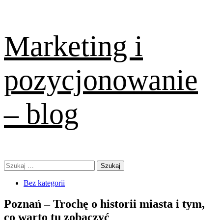
Skip
Marketing i
to
content
pozycjonowanie
– blog
Primary
Szukaj:
Menu
Bez kategorii
Poznań – Trochę o historii miasta i tym,
co warto tu zobaczyć