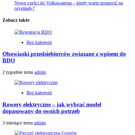
Nowe części do Volkswagena – kiedy warto postawić na
oryginały?
Zobacz także
Bez kategorii
Obowiązki przedsiębiorców związane z wpisem do
BDO
2 tygodnie temu
admin
Bez kategorii
Rowery elektryczne – jak wybrać model
dopasowany do swoich potrzeb
3 miesiące temu
admin