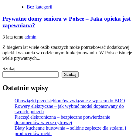
Bez kategorii
Prywatne domy seniora w Polsce – Jaka opieka jest
zapewniana?
3 lata temu
admin
Z biegiem lat wiele osób starszych może potrzebować dodatkowej
opieki i wsparcia w codziennym funkcjonowaniu. W Polsce istnieje
wiele prywatnych...
Szukaj
Szukaj
Ostatnie wpisy
Obowiązki przedsiębiorców związane z wpisem do BDO
Rowery elektryczne – jak wybrać model dopasowany do
swoich potrzeb
Pieczęć elektroniczna – bezpieczne potwierdzanie
dokumentów w erze cyfrowej
Blaty kuchenne hurtownia – solidne zaplecze dla stolarni i
producentów mebli