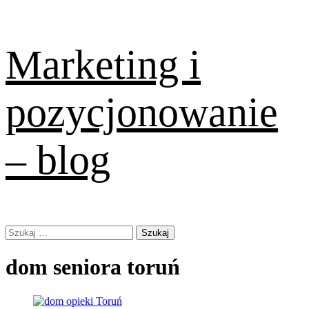
Skip
Marketing i
to
content
pozycjonowanie
– blog
Primary
Szukaj:
Menu
dom seniora toruń