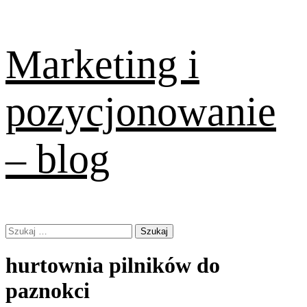
Skip
Marketing i
to
content
pozycjonowanie
– blog
Primary
Szukaj:
Menu
hurtownia pilników do
paznokci