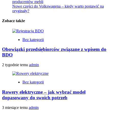
producentów mebli
Nowe części do Volkswagena – kiedy warto postawić na
oryginały?
Zobacz także
Bez kategorii
Obowiązki przedsiębiorców związane z wpisem do
BDO
2 tygodnie temu
admin
Bez kategorii
Rowery elektryczne – jak wybrać model
dopasowany do swoich potrzeb
3 miesiące temu
admin