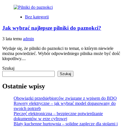
Bez kategorii
Jak wybrać najlepsze pilniki do paznokci?
3 lata temu
admin
Wydaje się, że pilniki do paznokci to temat, o którym niewiele
można powiedzieć. Wybór odpowiedniego pilnika może być dość
kłopotliwy....
Szukaj
Szukaj
Ostatnie wpisy
Obowiązki przedsiębiorców związane z wpisem do BDO
Rowery elektryczne – jak wybrać model dopasowany do
swoich potrzeb
Pieczęć elektroniczna – bezpieczne potwierdzanie
dokumentów w erze cyfrowej
Blaty kuchenne hurtownia – solidne zaplecze dla stolarni i