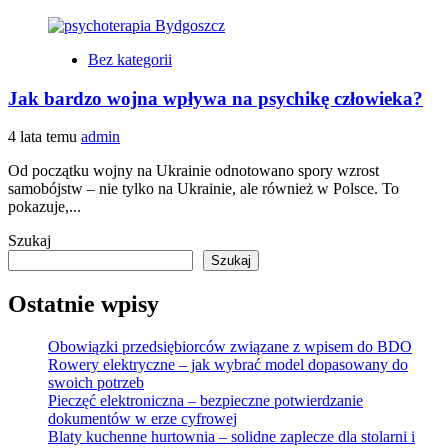
Bez kategorii
Jak bardzo wojna wpływa na psychikę człowieka?
4 lata temu
admin
Od początku wojny na Ukrainie odnotowano spory wzrost
samobójstw – nie tylko na Ukrainie, ale również w Polsce. To
pokazuje,...
Szukaj
Szukaj
Ostatnie wpisy
Obowiązki przedsiębiorców związane z wpisem do BDO
Rowery elektryczne – jak wybrać model dopasowany do
swoich potrzeb
Pieczęć elektroniczna – bezpieczne potwierdzanie
dokumentów w erze cyfrowej
Blaty kuchenne hurtownia – solidne zaplecze dla stolarni i