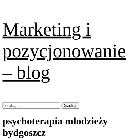
Skip
Marketing i
to
content
pozycjonowanie
– blog
Primary
Szukaj:
Menu
psychoterapia młodzieży
bydgoszcz