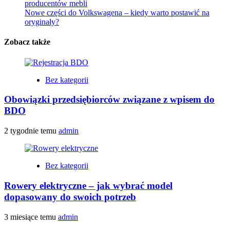
producentów mebli
Nowe części do Volkswagena – kiedy warto postawić na
oryginały?
Zobacz także
Bez kategorii
Obowiązki przedsiębiorców związane z wpisem do
BDO
2 tygodnie temu
admin
Bez kategorii
Rowery elektryczne – jak wybrać model
dopasowany do swoich potrzeb
3 miesiące temu
admin