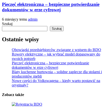
Pieczęć elektroniczna – bezpieczne potwierdzanie
dokumentów w erze cyfrowej
6 miesięcy temu
admin
Szukaj
Szukaj
Ostatnie wpisy
Obowiązki przedsiębiorców związane z wpisem do BDO
Rowery elektryczne – jak wybrać model dopasowany do
swoich potrzeb
Pieczęć elektroniczna – bezpieczne potwierdzanie
dokumentów w erze cyfrowej
Blaty kuchenne hurtownia – solidne zaplecze dla stolarni i
producentów mebli
Nowe części do Volkswagena – kiedy warto postawić na
oryginały?
Zobacz także