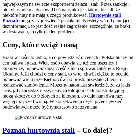
największym na świecie eksporterem żelaza i stali. Przez sankcje i
nie tylko, nie ma dostaw. Dziś na rynku jest tak mało stali, że
niektóre huty nie mają z czego produkować.
Hurtownie stali
Poznań
mogą zacząć świecić pustakami. Niestety wśród panującej
dezinformacji, to jest dość realne zagrożenie, szczególnie, że braki
w dostawach, to tylko jeden problem.
Ceny, które wciąż rosną
Braki w ilości to jedno, a co powiedzieć o cenach? Polska huczy od
cen paliwa i gazu. Wiele osób obawia się też cen pszenicy i
kukurydzy, ponieważ dużą część z nich sprowadzaliśmy z Rosji i
Ukrainy. Jeśli chodzi o ceny stali, to w tej chwili ciężko to ocenić,
ponieważ wielu przedsiębiorców po prosto przestało zbierać i
realizować zamówienia. Możemy natomiast stwierdzić, że za jakiś
czas, gdy sprzedaż ruszy, ceny za kilogram stali konstrukcyjnej
mogą skoczyć do 9 złotych za kilogram, co daje nam dwa razy
więcej niż przed wojną. W konsekwencji część przedsięwzięć
budowlanych może być tymczasowo zatrzymana.
Poznań hurtownia stali
– Co dalej?