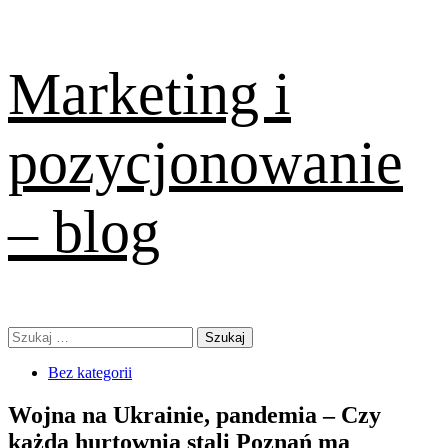
Skip
Marketing i
to
content
pozycjonowanie
– blog
Primary
Szukaj:
Menu
Bez kategorii
Wojna na Ukrainie, pandemia – Czy
każda hurtownia stali Poznań ma