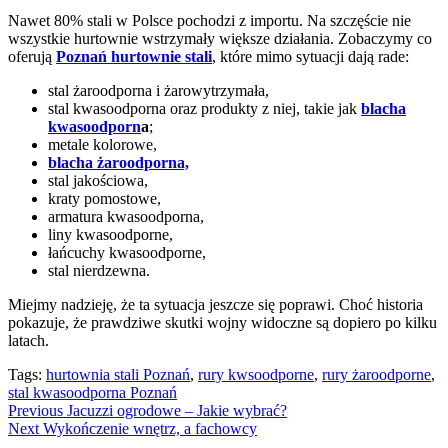
Nawet 80% stali w Polsce pochodzi z importu. Na szczęście nie
wszystkie hurtownie wstrzymały większe działania. Zobaczymy co
oferują
Poznań hurtownie stali
, które mimo sytuacji dają rade:
stal żaroodporna i żarowytrzymała,
stal kwasoodporna oraz produkty z niej, takie jak
blacha
kwasoodporn
a
;
metale kolorowe,
blacha żaroodporna,
stal jakościowa,
kraty pomostowe,
armatura kwasoodporna,
liny kwasoodporne,
łańcuchy kwasoodporne,
stal nierdzewna.
Miejmy nadzieję, że ta sytuacja jeszcze się poprawi. Choć historia
pokazuje, że prawdziwe skutki wojny widoczne są dopiero po kilku
latach.
Tags:
hurtownia stali Poznań
,
rury kwsoodporne
,
rury żaroodporne
,
stal kwasoodporna Poznań
Continue
Previous
Jacuzzi ogrodowe – Jakie wybrać?
Next
Wykończenie wnętrz, a fachowcy
Reading